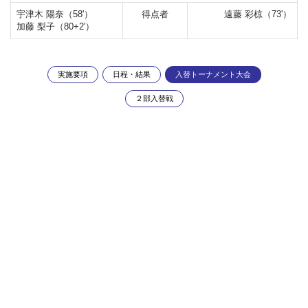
宇津木 陽奈（58'）
得点者
遠藤 彩椋（73'）
加藤 梨子（80+2'）
実施要項
日程・結果
入替トーナメント大会
２部入替戦