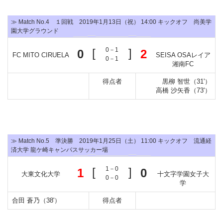
≫ Match No.4 １回戦 2019年1月13日（祝） 14:00 キックオフ 尚美学
園大学グラウンド
[
0－1
]
0
2
FC MITO CIRUELA
SEISA OSAレイア
0－1
湘南FC
得点者
黒柳 智世（31'）
高橋 沙矢香（73'）
≫ Match No.5 準決勝 2019年1月25日（土） 11:00 キックオフ 流通経
済大学 龍ケ崎キャンパスサッカー場
[
1－0
]
1
0
大東文化大学
十文字学園女子大
0－0
学
合田 蒼乃（38'）
得点者