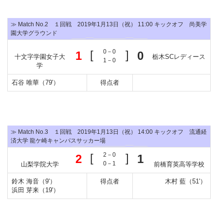
≫ Match No.2 １回戦 2019年1月13日（祝） 11:00 キックオフ 尚美学
園大学グラウンド
[
0－0
]
1
0
十文字学園女子大
栃木SCレディース
1－0
学
石谷 唯華（79'）
得点者
≫ Match No.3 １回戦 2019年1月13日（祝） 14:00 キックオフ 流通経
済大学 龍ケ崎キャンパスサッカー場
[
2－0
]
2
1
0－1
山梨学院大学
前橋育英高等学校
鈴木 海音（9'）
得点者
木村 藍（51'）
浜田 芽来（19'）