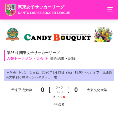
関東女子サッカーリーグ
KANTO LADIES SOCCER LEAGUE
第26回 関東女子サッカーリーグ
入替トーナメント大会
試合結果・記録
≫ Match No.1 １回戦 2020年1月13日（祝） 11:00 キックオフ 流通経
済大学 龍ケ崎キャンパスサッカー場
[
0－0
]
0
0
帝京平成大学
大東文化大学
0－0
5 ＰＫ
6
得点者