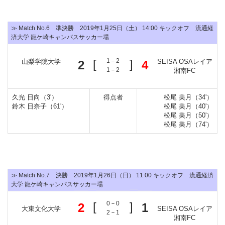
≫ Match No.6 準決勝 2019年1月25日（土） 14:00 キックオフ 流通経
済大学 龍ケ崎キャンパスサッカー場
[
1－2
]
山梨学院大学
2
4
SEISA OSAレイア
1－2
湘南FC
久光 日向（3'）
得点者
松尾 美月（34'）
鈴木 日奈子（61'）
松尾 美月（40'）
松尾 美月（50'）
松尾 美月（74'）
≫ Match No.7 決勝 2019年1月26日（日） 11:00 キックオフ 流通経済
大学 龍ケ崎キャンパスサッカー場
[
0－0
]
2
1
大東文化大学
SEISA OSAレイア
2－1
湘南FC