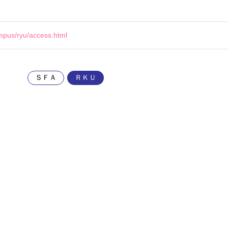
ampus/ryu/access.html
ＳＦＡ
ＲＫＵ