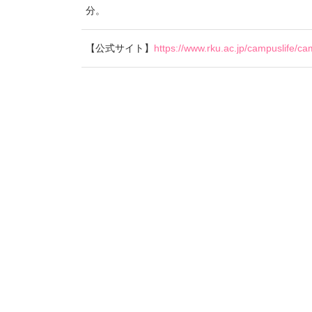
分。
【公式サイト】
https://www.rku.ac.jp/campuslife/c