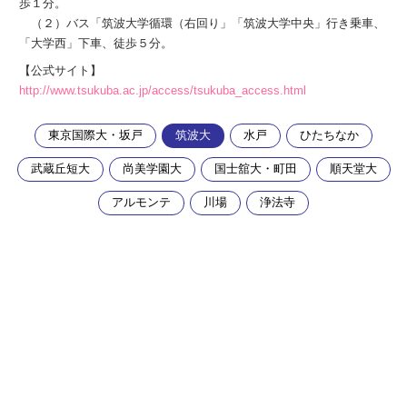
歩１分。
（２）バス「筑波大学循環（右回り」「筑波大学中央」行き乗車、
「大学西」下車、徒歩５分。
【公式サイト】
http://www.tsukuba.ac.jp/access/tsukuba_access.html
東京国際大・坂戸
筑波大
水戸
ひたちなか
武蔵丘短大
尚美学園大
国士舘大・町田
順天堂大
アルモンテ
川場
浄法寺